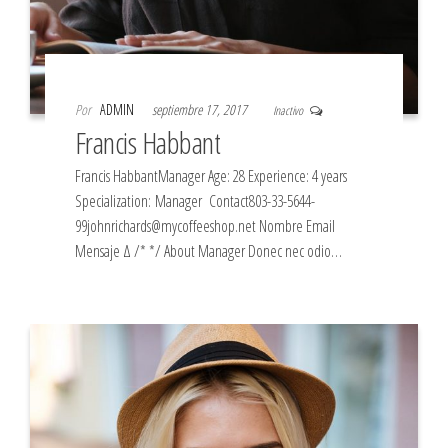
Por
ADMIN
septiembre 17, 2017
Inactivo
Francis Habbant
Francis HabbantManager Age: 28 Experience: 4 years
Specialization: Manager Contact803-33-5644-
99johnrichards@mycoffeeshop.net Nombre Email
Mensaje Δ /* */ About Manager Donec nec odio…