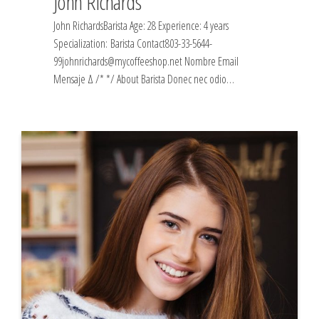
John Richards
John RichardsBarista Age: 28 Experience: 4 years
Specialization: Barista Contact803-33-5644-
99johnrichards@mycoffeeshop.net Nombre Email
Mensaje Δ /* */ About Barista Donec nec odio…