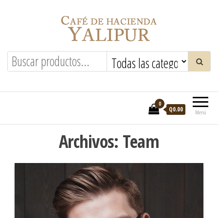
Saltar
al
contenido
Hacienda Yalipur
0
Q0.00
Menú
Archivos:
Team