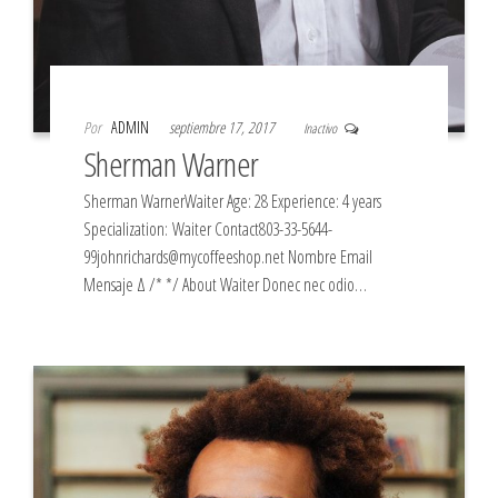
Por
ADMIN
septiembre 17, 2017
Inactivo
Sherman Warner
Sherman WarnerWaiter Age: 28 Experience: 4 years
Specialization: Waiter Contact803-33-5644-
99johnrichards@mycoffeeshop.net Nombre Email
Mensaje Δ /* */ About Waiter Donec nec odio…