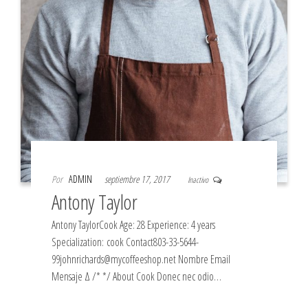
Por
ADMIN
septiembre 17, 2017
Inactivo
Antony Taylor
Antony TaylorСook Age: 28 Experience: 4 years
Specialization: cook Contact803-33-5644-
99johnrichards@mycoffeeshop.net Nombre Email
Mensaje Δ /* */ About Сook Donec nec odio…