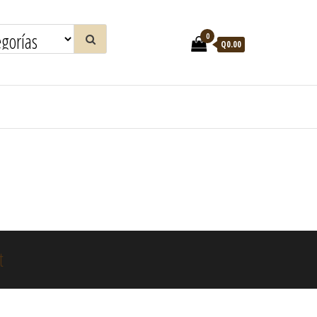
0
Q0.00
t