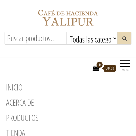
Saltar
al
contenido
Hacienda Yalipur
0
Q0.00
Menú
INICIO
ACERCA DE
PRODUCTOS
TIENDA