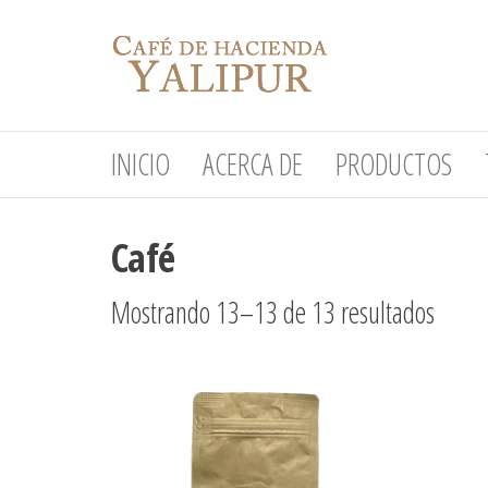
Saltar
Hacienda
al
Yalipur
contenido
INICIO
ACERCA DE
PRODUCTOS
Café
Orde
Mostrando 13–13 de 13 resultados
por
precio
bajo