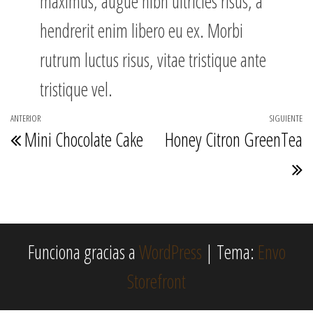
maximus, augue nibh ultricies risus, a
hendrerit enim libero eu ex. Morbi
rutrum luctus risus, vitae tristique ante
tristique vel.
Navegación
ANTERIOR
SIGUIENTE
Entrada
E
Mini Chocolate Cake
Honey Citron GreenTea
de
anterior
s
entradas
Funciona gracias a
WordPress
|
Tema:
Envo
Storefront