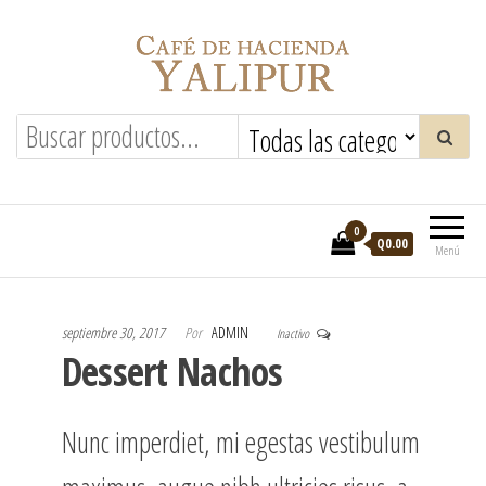
Saltar
al
contenido
Hacienda Yalipur
0
Q0.00
Menú
septiembre 30, 2017
Por
ADMIN
Inactivo
Dessert Nachos
Nunc imperdiet, mi egestas vestibulum