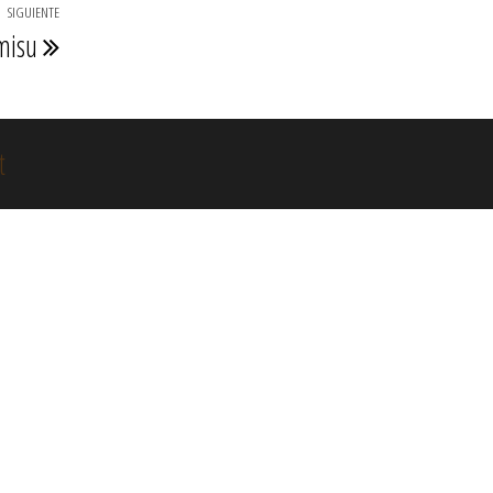
SIGUIENTE
Entrada
misu
siguiente
t