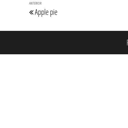
Navegación
ANTERIOR
Entrada
Apple pie
de
anterior
entradas