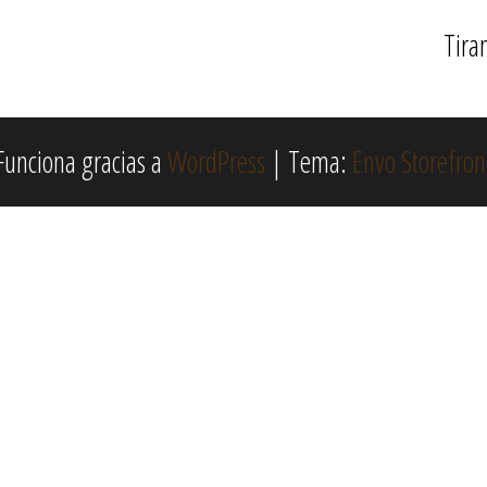
Tira
Funciona gracias a
WordPress
|
Tema:
Envo Storefron