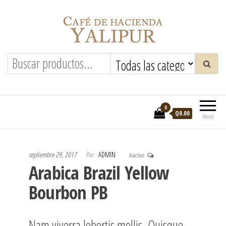
Saltar
al
contenido
Hacienda Yalipur
0
Q0.00
Menú
septiembre 29, 2017
Por
ADMIN
Inactivo
Arabica Brazil Yellow
Bourbon PB
Nam viverra lobortis mollis. Quisque