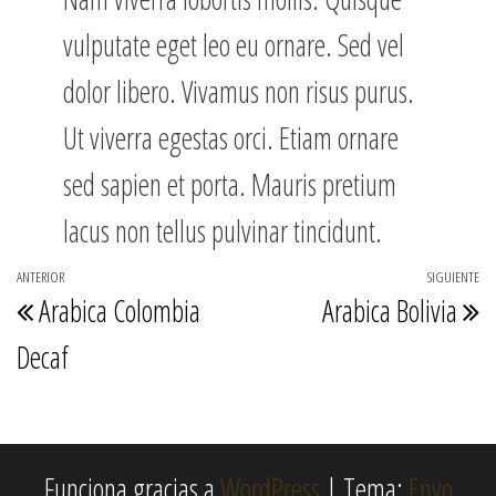
vulputate eget leo eu ornare. Sed vel
dolor libero. Vivamus non risus purus.
Ut viverra egestas orci. Etiam ornare
sed sapien et porta. Mauris pretium
lacus non tellus pulvinar tincidunt.
Navegación
ANTERIOR
SIGUIENTE
Entrada
E
Arabica Colombia
Arabica Bolivia
de
anterior
s
entradas
Decaf
Funciona gracias a
WordPress
|
Tema:
Envo